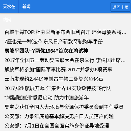
天水在
新闻
返回上页
线网
百城千媒TOP:杜芬举新品布会顺利召开 环保母婴系将登录国际市场
7座也是一种选择 东风日产新款奇骏购车手册
袁隆平团队“Y两优1964”首次在渝试种
2017年全国五一劳动奖表彰大会在京举行 李建国出席并讲话
解放军将参加“国际军事比赛-2017”并承办6项赛事
云南发现约2.44亿年前古生物三叠复兴鱼化石
2017郑州航展开幕 汇集世界14支顶级特技飞行队
“熊猫跑澳洲”悉尼启动 助力中澳旅游年
夏宝龙获任全国人大环境与资源保护委员会副主任委员
公安部：力争年底前基本解决无户口人员落户问题
公安部：7月1日在全国全面实施身份证异地受理