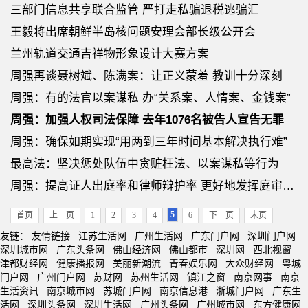
三部门信息共享联合监管 严打走私骗退税逃骗汇
王毅将出席朝鲜半岛核问题安理会部长级公开会
兰州轨道交通吉祥物形象设计大赛方案
周强再谈聂树斌、陈满案：让正义蒙羞 教训十分深刻
周强：有的法官以案谋私 办“关系案、人情案、金钱案”
周强：加强人权司法保障 去年1076名被告人宣告无罪
周强：确保如期实现“用两到三年时间基本解决执行难”
最高法：坚决惩处队伍中贪赃枉法、以案谋私等行为
周强：提高证人出庭率和律师辩护率 更好地发挥庭审作用
5
首页
上一页
1
2
3
4
6
下一页
末页
友链：
友情链接
江苏生活网
广州生活网
广东门户网
深圳门户网
深圳城市网
广东头条网
佛山经济网
佛山都市
深圳网
西北视窗
津都财经网
健康播报网
美丽新潮流
青春娱乐网
大众财经网
粤城
门户网
广州门户网
苏财网
苏州生活网
镇江之窗
南京网事
南京
生活资讯
南京城市网
苏城门户网
南京信息港
浙城门户网
广东生
活网
深圳头条网
深圳生活网
广州头条网
广州城市网
东方健康网