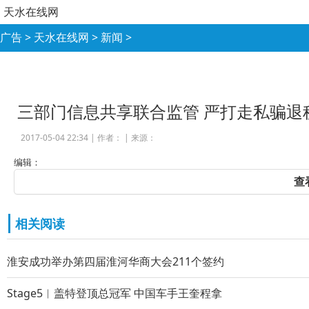
天水在线网
广告
>
天水在线网
>
新闻
>
三部门信息共享联合监管 严打走私骗退
2017-05-04 22:34 |
作者：
|
来源：
编辑：
查
相关阅读
淮安成功举办第四届淮河华商大会211个签约
Stage5︱盖特登顶总冠军 中国车手王奎程拿