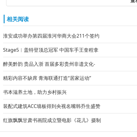
查
相关阅读
淮安成功举办第四届淮河华商大会211个签约
Stage5︱盖特登顶总冠军 中国车手王奎程拿
醉美黔韵 贵品入浙 首届多彩贵州非遗文化-
精彩内容不缺席 青海联通打造“居家运动”
书本滋养土地，助力乡村振兴
装配式建筑ACC墙板得到央视名嘴韩乔生盛赞
红旗飘飘甘肃书画院成立暨电影《花儿》摄制