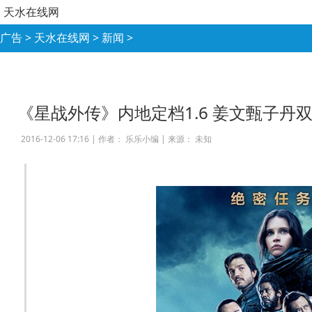
天水在线网
广告
>
天水在线网
>
新闻
>
《星战外传》内地定档1.6 姜文甄子丹
2016-12-06 17:16 |
作者： 乐乐小编
|
来源： 未知