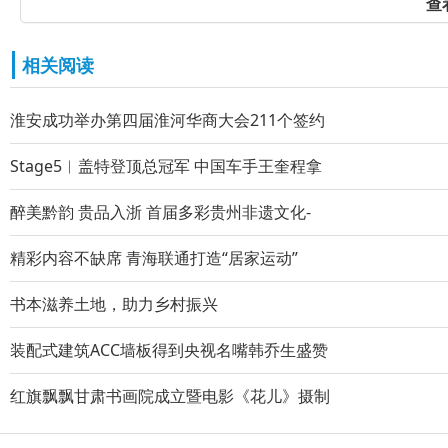
查
相关阅读
淮安成功举办第四届淮河华商大会211个签约
Stage5︱盖特登顶总冠军 中国车手王奎程拿
醉美黔韵 贵品入浙 首届多彩贵州非遗文化-
精彩内容不缺席 青海联通打造“居家运动”
书本滋养土地，助力乡村振兴
装配式建筑ACC墙板得到央视名嘴韩乔生盛赞
红旗飘飘甘肃书画院成立暨电影《花儿》摄制